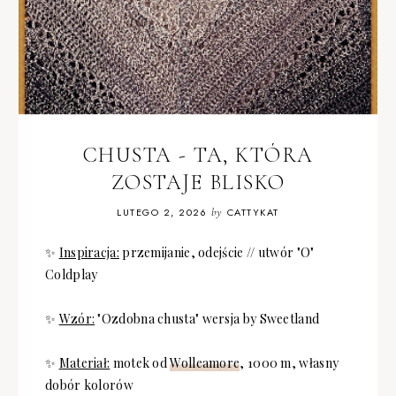
CHUSTA - TA, KTÓRA
ZOSTAJE BLISKO
LUTEGO 2, 2026
by
CATTYKAT
✨
Inspiracja:
przemijanie, odejście // utwór "O"
Coldplay
✨
Wzór:
"Ozdobna chusta" wersja by Sweetland
✨
Materiał:
motek od
Wolleamore
, 1000 m, własny
dobór kolorów