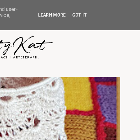
nd user-
vice,
LEARN MORE
GOT IT
tyKat
ACH I ARTETERAPII.