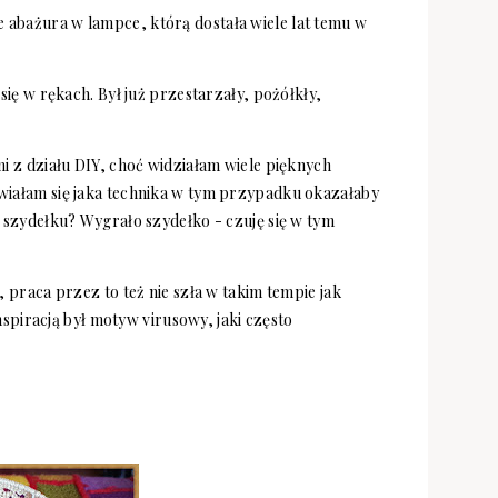
abażura w lampce, którą dostała wiele lat temu w
się w rękach. Był już przestarzały, pożółkły,
i z działu DIY, choć widziałam wiele pięknych
wiałam się jaka technika w tym przypadku okazałaby
 szydełku? Wygrało szydełko - czuję się w tym
 praca przez to też nie szła w takim tempie jak
nspiracją był motyw virusowy, jaki często