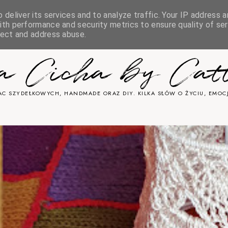
deliver its services and to analyze traffic. Your IP address a
& COOKIES
th performance and security metrics to ensure quality of ser
tect and address abuse.
ka Cicha by Cat
C SZYDEŁKOWYCH, HANDMADE ORAZ DIY. KILKA SŁÓW O ŻYCIU, EMOCJ