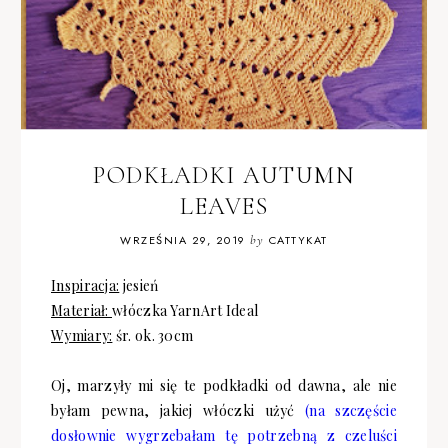
PODKŁADKI AUTUMN
LEAVES
WRZEŚNIA 29, 2019
by
CATTYKAT
Inspiracja:
jesień
Materiał:
włóczka YarnArt Ideal
Wymiary:
śr. ok. 30cm
Oj, marzyły mi się te podkładki od dawna, ale nie
byłam pewna, jakiej włóczki użyć
(na szczęście
dosłownie wygrzebałam tę potrzebną z czeluści