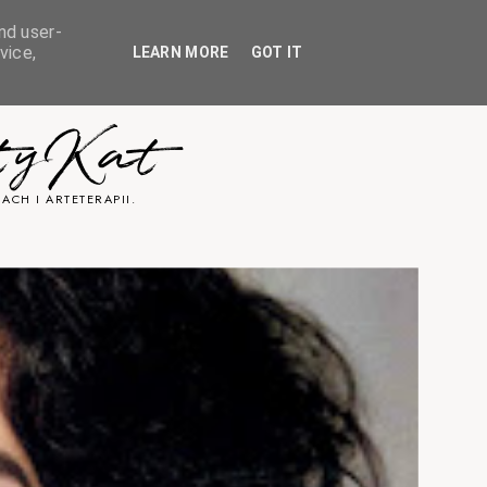
nd user-
vice,
LEARN MORE
GOT IT
tyKat
ACH I ARTETERAPII.