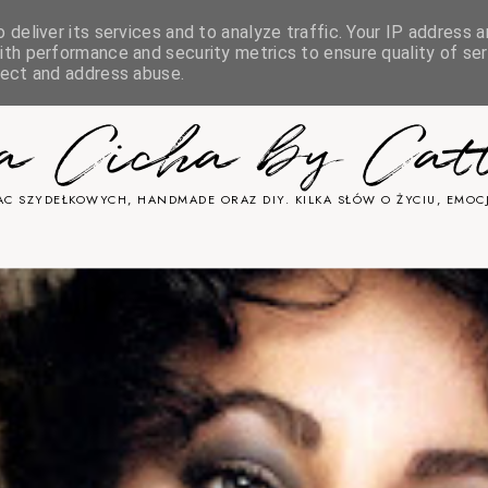
deliver its services and to analyze traffic. Your IP address a
& COOKIES
th performance and security metrics to ensure quality of ser
tect and address abuse.
ka Cicha by Cat
C SZYDEŁKOWYCH, HANDMADE ORAZ DIY. KILKA SŁÓW O ŻYCIU, EMOCJ