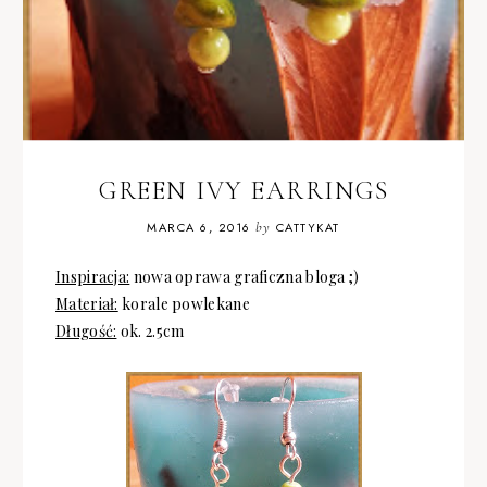
GREEN IVY EARRINGS
MARCA 6, 2016
by
CATTYKAT
Inspiracja:
nowa oprawa graficzna bloga ;)
Materiał:
korale powlekane
Długość:
ok. 2.5cm