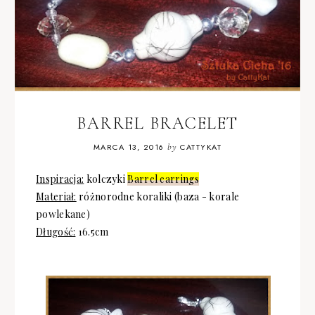
BARREL BRACELET
MARCA 13, 2016
by
CATTYKAT
Inspiracja:
kolczyki
Barrel earrings
Materiał:
różnorodne koraliki (baza - korale
powlekane)
Długość:
16.5cm