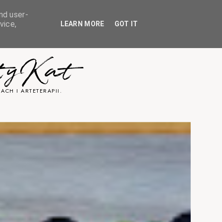
nd user-
vice,
LEARN MORE
GOT IT
tyKat
ACH I ARTETERAPII.