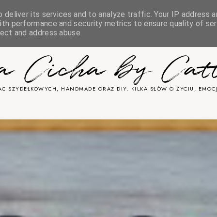
deliver its services and to analyze traffic. Your IP address a
& COOKIES
th performance and security metrics to ensure quality of ser
tect and address abuse.
ka Cicha by Cat
C SZYDEŁKOWYCH, HANDMADE ORAZ DIY. KILKA SŁÓW O ŻYCIU, EMOCJ