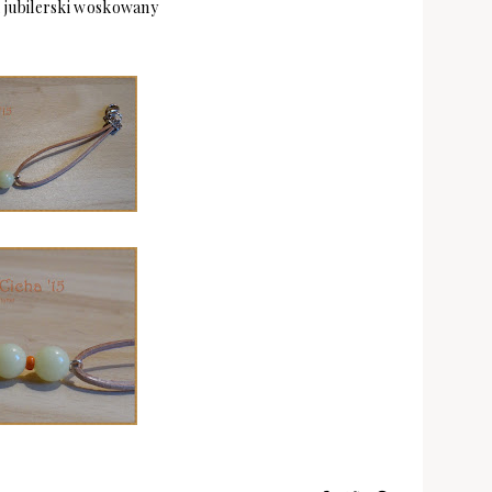
k jubilerski woskowany