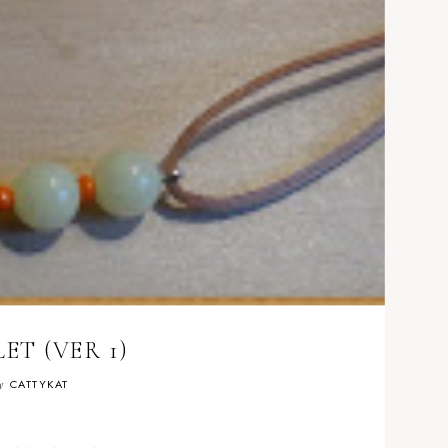
ET (VER 1)
y
CATTYKAT