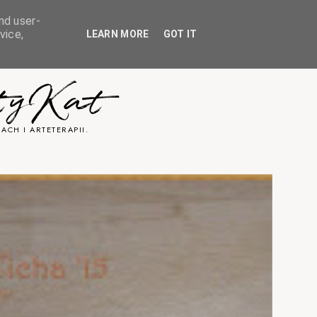
nd user-
vice,
LEARN MORE
GOT IT
tyKat
ACH I ARTETERAPII.