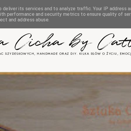
deliver its services and to analyze traffic. Your IP address a
& COOKIES
th performance and security metrics to ensure quality of ser
tect and address abuse.
ka Cicha by Cat
C SZYDEŁKOWYCH, HANDMADE ORAZ DIY. KILKA SŁÓW O ŻYCIU, EMOCJ